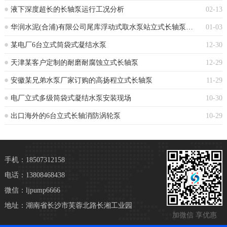
液下深度超长的长轴泵运行工况分析
02-13
华润水泥(合浦)有限公司尾库浮动式取水泵站立式长轴泵安装现场
01-03
某电厂6台立式筒袋式凝结水泵
12-30
天津某客户定制的耐磨耐腐蚀立式长轴泵
12-29
安徽某兄弟水泵厂家订购的高扬程立式长轴泵
11-29
电厂立式多级筒袋式凝结水泵安装现场
10-30
出口海外的6台立式长轴消防涡轮泵
10-29
手机：18507312158
电话：13808468438
微信：ljpump6666
地址：湖南省长沙市芙蓉北路长湘工业园
加微信 享优惠