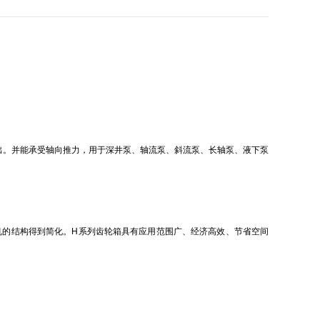
出。并能承受轴向推力，用于深井泵、轴流泵、斜流泵、长轴泵、液下泵
机的结构得到简化。H系列齿轮箱具有应用范围广、经济高效、节省空间