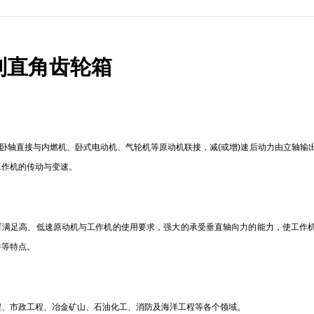
系列直角齿轮箱
卧轴直接与内燃机、卧式电动机、气轮机等原动机联接，减(或增)速后动力由立轴输
工作机的传动与变速。
可满足高、低速原动机与工作机的使用要求，强大的承受垂直轴向力的能力，使工作
件等特点。
程、市政工程、冶金矿山、石油化工、消防及海洋工程等各个领域。