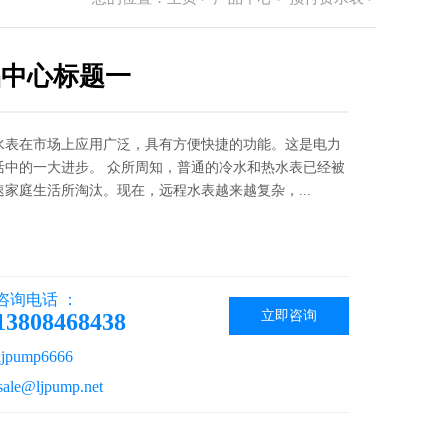
品中心标题一
水表在市场上应用广泛，具有方便快捷的功能。这是电力
活中的一大进步。 众所周知，普通的冷水和热水表已经被
速家庭生活所淘汰。现在，远程水表越来越复杂，...
咨询电话 ：
立即咨询
13808468438
pump6666
le@ljpump.net