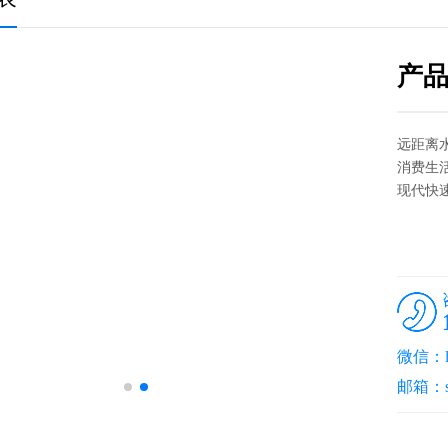
产
远距离
消费生
现代快
微信：lj
邮箱：sa