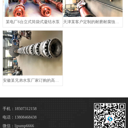
某电厂6台立式筒袋式凝结水泵
天津某客户定制的耐磨耐腐蚀立式长轴泵
安徽某兄弟水泵厂家订购的高扬程立式长轴泵
手机：18507312158
电话：13808468438
微信：ljpump6666