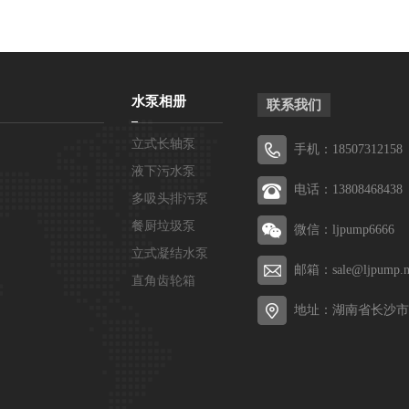
水泵相册
联系我们
立式长轴泵
手机：18507312158
液下污水泵
电话：13808468438
多吸头排污泵
餐厨垃圾泵
微信：ljpump6666
立式凝结水泵
邮箱：sale@ljpump.n
直角齿轮箱
地址：湖南省长沙市