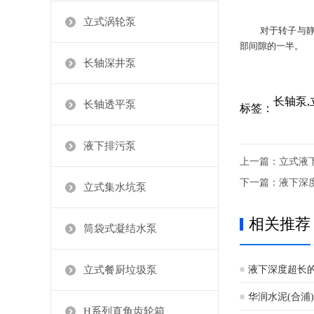
立式涡轮泵
对于转子与
部间隙的一半。
长轴深井泵
长轴泵,
长轴透平泵
标签：
液下排污泵
上一篇：
立式液
下一篇：
液下深
立式集水坑泵
相关推荐
筒袋式凝结水泵
立式餐厨垃圾泵
液下深度超长
华润水泥(合浦
H系列直角齿轮箱