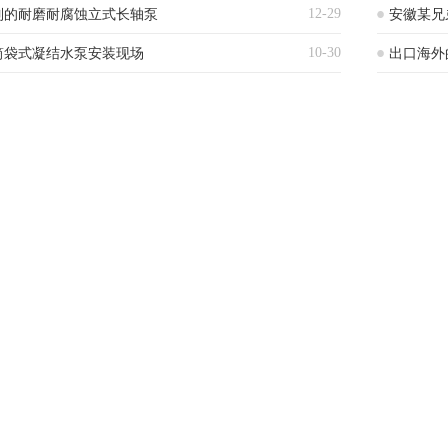
12-29
制的耐磨耐腐蚀立式长轴泵
安徽某兄
10-30
筒袋式凝结水泵安装现场
出口海外