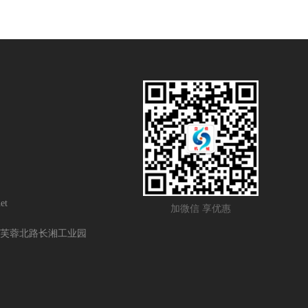
et
加微信 享优惠
芙蓉北路长湘工业园