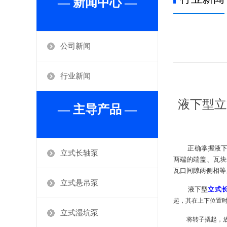
— 新闻中心 —
公司新闻
行业新闻
液下型
立
— 主导产品 —
正确掌握液
立式长轴泵
两端的端盖、瓦块
瓦口间隙两侧相等
立式悬吊泵
液下型
立式
起，其在上下位置
立式湿坑泵
将转子撬起，