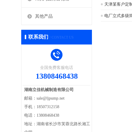
现场
天津某客户定
电厂立式多级
其他产品
联系我们
/ CONTACT US
全国免费客服电话
13808468438
湖南立佳机械制造有限公司
邮箱：sale@ljpump.net
手机：18507312158
电话：13808468438
地址：湖南省长沙市芙蓉北路长湘工