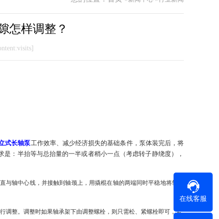
隙怎样调整？
ntent:visits]
立式长轴泵
工作效率、减少经济损失的基础条件，泵体装完后，将
求是：半抬等与总抬量的一半或者稍小一点（考虑转子静绕度），
直与轴中心线，并接触到轴颈上，用撬棍在轴的两端同时平稳地将轴抬
在线客服
行调整。调整时如果轴承架下由调整螺栓，则只需松、紧螺栓即可，若