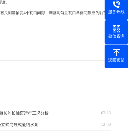
厚度。
服务热线
用塞尺测量轴瓦
4
个瓦口间隙，调整均匀且瓦口单侧间隙应为轴瓦顶
微信咨询
返回顶部
02-13
超长的长轴泵运行工况分析
12-30
台立式筒袋式凝结水泵