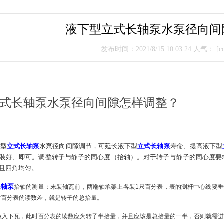
液下型立式长轴泵水泵径向间
发布时间：2021/8/15 10:03:24 人气：
[co
式长轴泵水泵径向间隙怎样调整？
下型
立式长轴泵
水泵径向间隙调节，可延长
液下型
立式长轴泵
寿命、提高
液下型
装好、即可。调整转子与静子的同心度（抬轴）。对于转子与静子的同心度要
且四角均匀。
长轴泵
抬轴的测量：末装轴瓦前，两端轴承架上各装
1
只百分表，表的测杆中心线要垂
时百分表的读数差，就是转子的总抬量。
放入下瓦，此时百分表的读数应为转子半抬量，并且应该是总抬量的一半，否则就需进