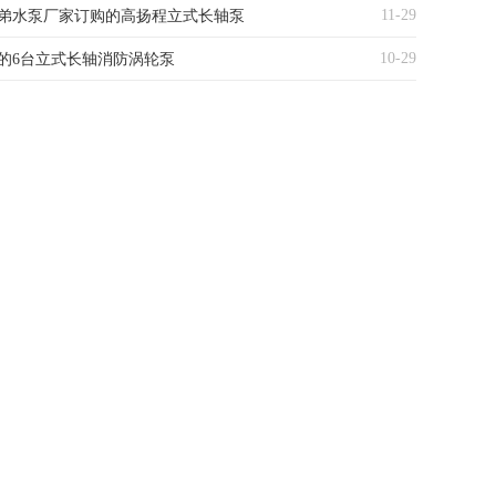
11-29
弟水泵厂家订购的高扬程立式长轴泵
10-29
的6台立式长轴消防涡轮泵