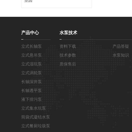
业园
产品中心
水泵技术
立式长轴泵
资料下载
产品答疑
立式悬吊泵
技术参数
水泵知识
立式湿坑泵
质保售后
立式涡轮泵
长轴深井泵
长轴透平泵
液下排污泵
立式集水坑泵
筒袋式凝结水泵
立式餐厨垃圾泵