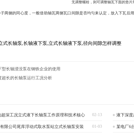
无调整螺栓，则可调整轴瓦下面的垫片
静子两侧的同心度，一般借助轴瓦两侧瓦口间隙是否均匀来认定，放入下瓦后
立式长轴泵,长轴液下泵,立式长轴液下泵,径向间隙怎样调整
下型长轴浸没泵在钢铁企业的使用
度超长的长轴泵运行工况分析
02-13
的超深工况立式液下长轴泵工作原理和技术核心
液下深度
01-03
)有限公司尾库浮动式取水泵站立式长轴泵安装
某电厂6