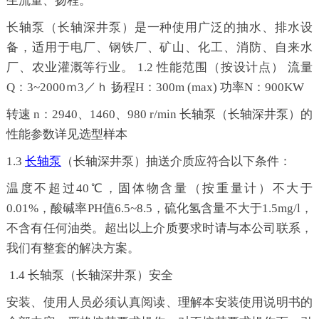
生流量、扬程。
长轴泵（
长轴深井泵
）
是一种使用广泛的抽水、排水设
备，适用于电厂、钢铁厂、矿山、化工、消防、自来水
厂、农业灌溉等行业。
1.2 性能范围（按设计点） 流量
Q：3~2000ｍ3／ｈ 扬程H：300m (max) 功率N：900KW
转速
n：2940、1460、980 r/min
长轴泵（
长轴深井泵
）
的
性能参数详见选型样本
1.3
长轴泵
（
长轴深井泵
）
抽送介质应符合以下条件：
温度不超过
40℃，固体物含量（按重量计）不大于
0.01%，酸碱率PH值6.5~8.5，硫化氢含量不大于1.5mg/l，
不含有任何油类。超出以上介质要求时请与本公司联系，
我们有整套的解决方案。
1.4
长轴泵（
长轴深井泵
）
安全
安装、使用人员必须认真阅读、理解本安装使用说明书的