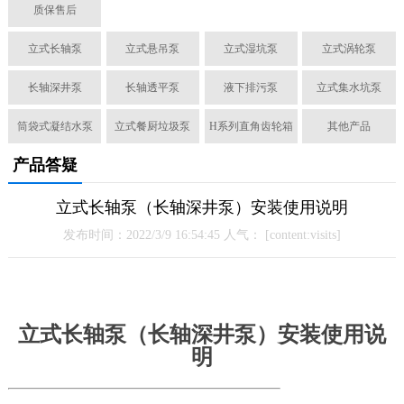
质保售后
立式长轴泵
立式悬吊泵
立式湿坑泵
立式涡轮泵
长轴深井泵
长轴透平泵
液下排污泵
立式集水坑泵
筒袋式凝结水泵
立式餐厨垃圾泵
H系列直角齿轮箱
其他产品
产品答疑
立式长轴泵（长轴深井泵）安装使用说明
发布时间：2022/3/9 16:54:45 人气：
[content:visits]
立式长轴泵
（
长轴深井泵
）
安装使用说
明