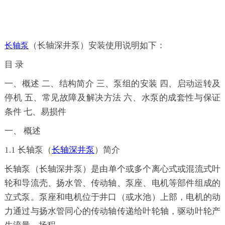
（
长轴深井泵
）
安装使用说明
如下
：
长轴泵
目
录
一、概述
二、结构简介
三、泵组的安装
四、启动运转及
停机
五、常见故障及解决方法
六、水泵的成套性与保证
条件
七、易损件
一、
概述
1.1
长轴泵（
长轴深井泵
）
简介
长轴泵（
长轴深井泵
）
是由单个或多个离心式或混流式叶
轮和导流壳、扬水管、传动轴、泵座、电机等部件组成的
立式泵。泵座和电机位于井口（或水池）上部，电机的动
力通过与扬水管同心的传动轴传递给叶轮轴，驱动叶轮产