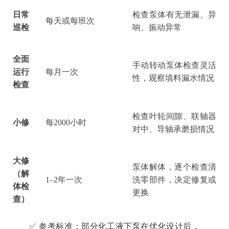
日常
检查泵体有无泄漏、异
每天或每班次
巡检
响、振动异常
全面
手动转动泵体检查灵活
运行
每月一次
性，观察填料漏水情况
检查
检查叶轮间隙、联轴器
小修
每
2000小时
对中、导轴承磨损情况
大修
泵体解体，逐个检查清
（解
1–2年一次
洗零部件，决定修复或
体检
更换
查）
✅ 参考标准：部分化工液下泵在优化设计后，