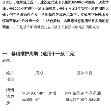
合确定，‌
在常规工况下，建议立式液下长轴泵每500小时更换一次润滑
油，每2000小时进行一次全面检查，每6个月至1年安排一次周期性大
修；但在含腐蚀性介质、含固颗粒等高危工况下，立式液下长轴泵应
缩短至每3个月检查一次，并结合振动、温度等状态监测结果实施动态
调整
‌。以下是基于不同维度的立式液下长轴泵详细维护周期规划：
一、基础维护周期（适用于一般工况）
表格
维护
周期
具体内容
项目
润滑
首次
100小时，之后
更换轴承箱内润滑油，
油更
每500小时
清除磨合期金属碎屑
换