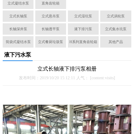
立式凝结水泵
直角齿轮箱
立式长轴泵
立式悬吊泵
立式湿坑泵
立式涡轮泵
长轴深井泵
长轴透平泵
液下排污泵
立式集水坑泵
筒袋式凝结水泵
立式餐厨垃圾泵
H系列直角齿轮箱
其他产品
液下污水泵
立式长轴液下排污泵相册
发布时间：2019/10/20 15:12:11 人气：
[content:visits]